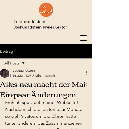
Lektorat Idstein
Joshua Idstein, Freier Lektor
Beitrag
All Posts
Joshua Idstein
All Posts
31. Mai 2025
2 Min. Lesezeit
Alles neu macht der Mai:
Selfpublishing
Ein paar Änderungen
Lektorat
Frühjahrsputz auf meiner Webseite! 
Nachdem ich die letzten paar Monate 
so viel Privates um die Ohren hatte 
(unter anderem das Zusammenziehen 